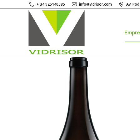
+ 34 925140585
info@vidrisor.com
Av. Pod
Empre